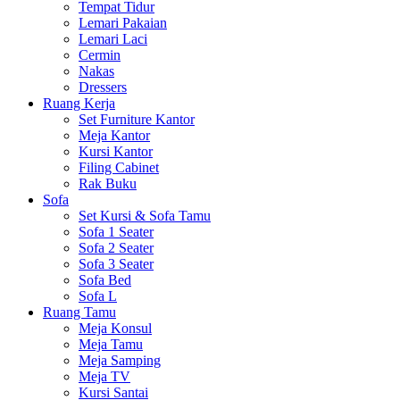
Tempat Tidur
Lemari Pakaian
Lemari Laci
Cermin
Nakas
Dressers
Ruang Kerja
Set Furniture Kantor
Meja Kantor
Kursi Kantor
Filing Cabinet
Rak Buku
Sofa
Set Kursi & Sofa Tamu
Sofa 1 Seater
Sofa 2 Seater
Sofa 3 Seater
Sofa Bed
Sofa L
Ruang Tamu
Meja Konsul
Meja Tamu
Meja Samping
Meja TV
Kursi Santai