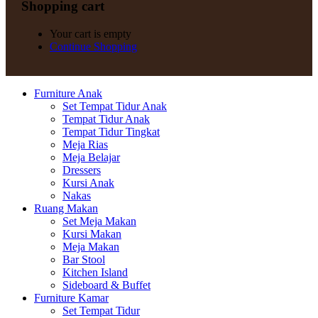
Shopping cart
Your cart is empty
Continue Shopping
Furniture Anak
Set Tempat Tidur Anak
Tempat Tidur Anak
Tempat Tidur Tingkat
Meja Rias
Meja Belajar
Dressers
Kursi Anak
Nakas
Ruang Makan
Set Meja Makan
Kursi Makan
Meja Makan
Bar Stool
Kitchen Island
Sideboard & Buffet
Furniture Kamar
Set Tempat Tidur