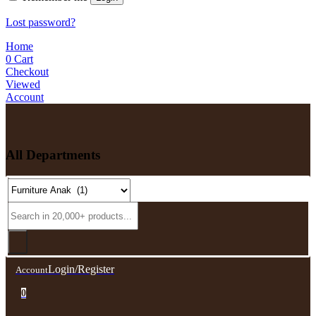
Lost password?
Home
0
Cart
Checkout
Viewed
Account
All Departments
Login/Register
Account
0