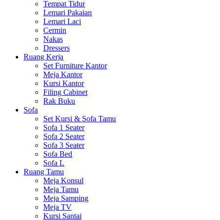
Tempat Tidur
Lemari Pakaian
Lemari Laci
Cermin
Nakas
Dressers
Ruang Kerja
Set Furniture Kantor
Meja Kantor
Kursi Kantor
Filing Cabinet
Rak Buku
Sofa
Set Kursi & Sofa Tamu
Sofa 1 Seater
Sofa 2 Seater
Sofa 3 Seater
Sofa Bed
Sofa L
Ruang Tamu
Meja Konsul
Meja Tamu
Meja Samping
Meja TV
Kursi Santai