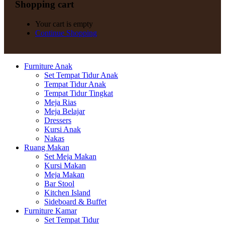
Shopping cart
Your cart is empty
Continue Shopping
Furniture Anak
Set Tempat Tidur Anak
Tempat Tidur Anak
Tempat Tidur Tingkat
Meja Rias
Meja Belajar
Dressers
Kursi Anak
Nakas
Ruang Makan
Set Meja Makan
Kursi Makan
Meja Makan
Bar Stool
Kitchen Island
Sideboard & Buffet
Furniture Kamar
Set Tempat Tidur