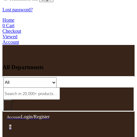
Lost password?
Home
0
Cart
Checkout
Viewed
Account
All Departments
Login/Register
Account
0