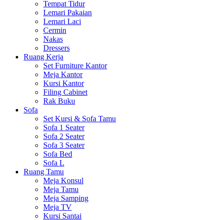
Tempat Tidur
Lemari Pakaian
Lemari Laci
Cermin
Nakas
Dressers
Ruang Kerja
Set Furniture Kantor
Meja Kantor
Kursi Kantor
Filing Cabinet
Rak Buku
Sofa
Set Kursi & Sofa Tamu
Sofa 1 Seater
Sofa 2 Seater
Sofa 3 Seater
Sofa Bed
Sofa L
Ruang Tamu
Meja Konsul
Meja Tamu
Meja Samping
Meja TV
Kursi Santai