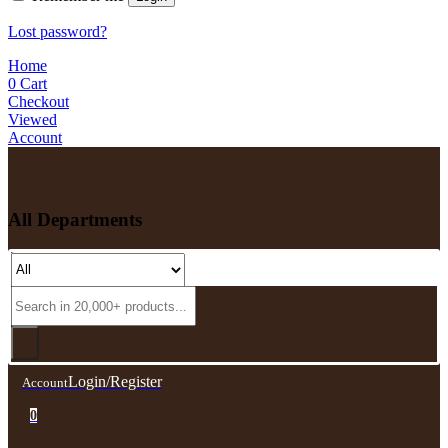
Lost password?
Home
0
Cart
Checkout
Viewed
Account
All Departments
Login/Register
Account
0