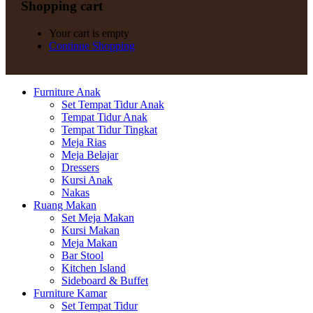
Shopping cart
Your cart is empty
Continue Shopping
Furniture Anak
Set Tempat Tidur Anak
Tempat Tidur Anak
Tempat Tidur Tingkat
Meja Rias
Meja Belajar
Dressers
Kursi Anak
Nakas
Ruang Makan
Set Meja Makan
Kursi Makan
Meja Makan
Bar Stool
Kitchen Island
Sideboard & Buffet
Furniture Kamar
Set Tempat Tidur