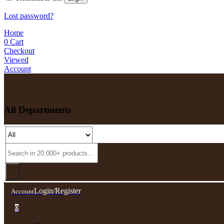
Lost password?
Home
0
Cart
Checkout
Viewed
Account
All Departments
Login/Register
Account
0