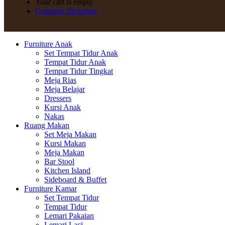
Your cart is empty
Continue Shopping
Furniture Anak
Set Tempat Tidur Anak
Tempat Tidur Anak
Tempat Tidur Tingkat
Meja Rias
Meja Belajar
Dressers
Kursi Anak
Nakas
Ruang Makan
Set Meja Makan
Kursi Makan
Meja Makan
Bar Stool
Kitchen Island
Sideboard & Buffet
Furniture Kamar
Set Tempat Tidur
Tempat Tidur
Lemari Pakaian
Lemari Laci