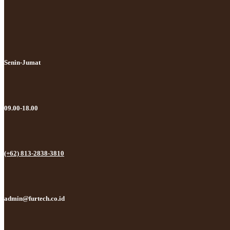
Senin-Jumat
09.00-18.00
(+62) 813-2838-3810
admin@furtech.co.id