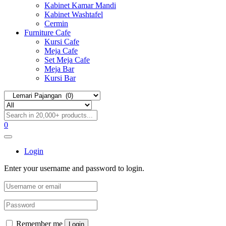
Kabinet Kamar Mandi
Kabinet Washtafel
Cermin
Furniture Cafe
Kursi Cafe
Meja Cafe
Set Meja Cafe
Meja Bar
Kursi Bar
0
Login
Enter your username and password to login.
Remember me
Login