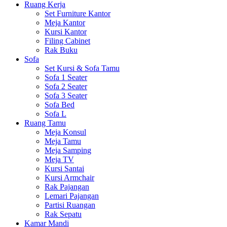
Ruang Kerja
Set Furniture Kantor
Meja Kantor
Kursi Kantor
Filing Cabinet
Rak Buku
Sofa
Set Kursi & Sofa Tamu
Sofa 1 Seater
Sofa 2 Seater
Sofa 3 Seater
Sofa Bed
Sofa L
Ruang Tamu
Meja Konsul
Meja Tamu
Meja Samping
Meja TV
Kursi Santai
Kursi Armchair
Rak Pajangan
Lemari Pajangan
Partisi Ruangan
Rak Sepatu
Kamar Mandi